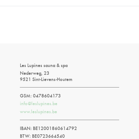
Les Lupines sauna & spa
Nederweg, 23
9521 Sint-Lievens-Houtem
GSM: 0478604173
info@leslupines.be
www.leslupines.be
IBAN: BE12001860614792
BTW: BE0723664540