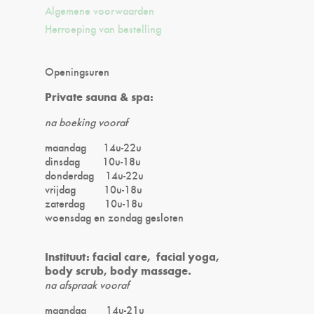
Algemene voorwaarden
Herroeping van bestelling
Openingsuren
Private sauna & spa:
na boeking vooraf
maandag 14u-22u
dinsdag 10u-18u
donderdag 14u-22u
vrijdag 10u-18u
zaterdag 10u-18u
woensdag en zondag gesloten
Instituut: facial care, facial yoga,
body scrub, body massage.
na afspraak vooraf
maandag 14u-21u