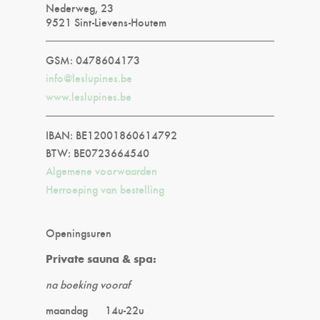
Nederweg, 23
9521 Sint-Lievens-Houtem
GSM: 0478604173
info@leslupines.be
www.leslupines.be
IBAN: BE12001860614792
BTW: BE0723664540
Algemene voorwaarden
Herroeping van bestelling
Openingsuren
Private sauna & spa:
na boeking vooraf
maandag 14u-22u