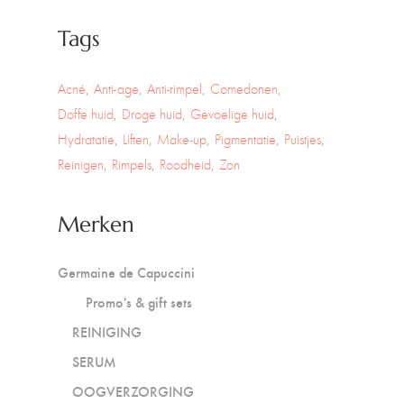
Tags
Acné
Anti-age
Anti-rimpel
Comedonen
Doffe huid
Droge huid
Gevoelige huid
Hydratatie
Liften
Make-up
Pigmentatie
Puistjes
Reinigen
Rimpels
Roodheid
Zon
Merken
Germaine de Capuccini
Promo's & gift sets
REINIGING
SERUM
OOGVERZORGING