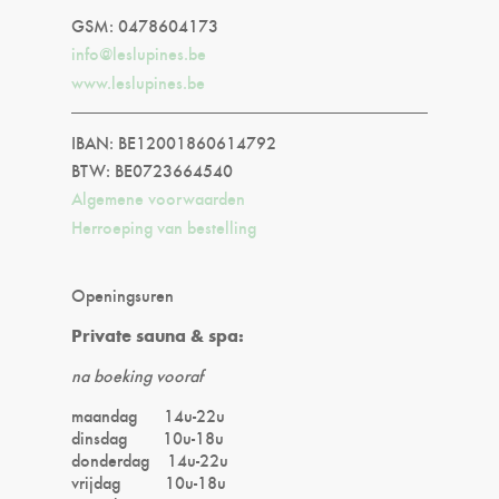
GSM: 0478604173
info@leslupines.be
www.leslupines.be
IBAN: BE12001860614792
BTW: BE0723664540
Algemene voorwaarden
Herroeping van bestelling
Openingsuren
Private sauna & spa:
na boeking vooraf
maandag 14u-22u
dinsdag 10u-18u
donderdag 14u-22u
vrijdag 10u-18u