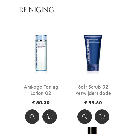
REINIGING
Anti-age Toning
Soft Scrub 02
Lotion 02
verwijdert dode
huidcellen en opent
€ 50.30
€ 55.50
poriën