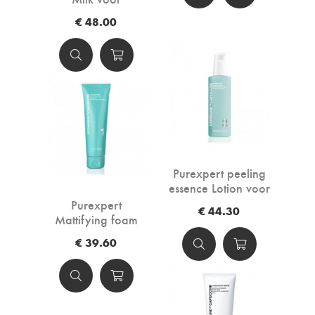
gevoelige huid
€ 48.00
Purexpert peeling
essence Lotion voor
de onzuivere, vette
Purexpert
€ 44.30
huid
Mattifying foam
reinigingsmousse
€ 39.60
voor de onzuivere,
vette huid