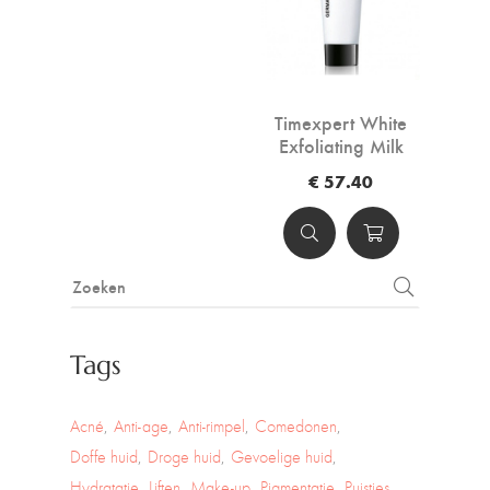
Timexpert White
Exfoliating Milk
vermindert
€ 57.40
pigmentatie
Tags
Acné
Anti-age
Anti-rimpel
Comedonen
Doffe huid
Droge huid
Gevoelige huid
Hydratatie
Liften
Make-up
Pigmentatie
Puistjes